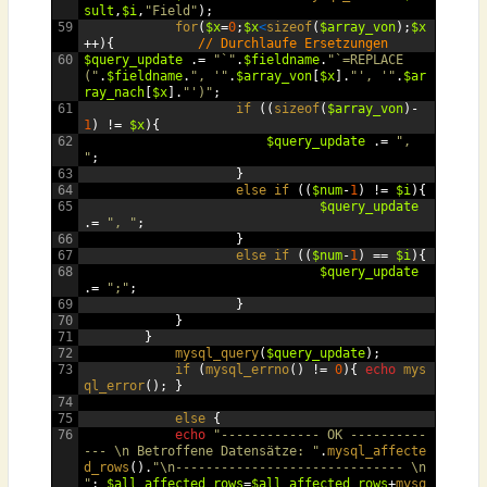
sult
,
$i
,
"Field"
);
59
for
(
$x
=
0
;
$x
<
sizeof
(
$array_von
);
$x
++){
// Durchlaufe Ersetzungen
60
$query_update
.=
"`"
.
$fieldname
.
"`=REPLACE
("
.
$fieldname
.
", '"
.
$array_von
[
$x
].
"', '"
.
$ar
ray_nach
[
$x
].
"')"
;
61
if
((
sizeof
(
$array_von
)-
1
)
!=
$x
){
62
$query_update
.=
", 
"
;
63
}
64
else 
if
((
$num
-
1
)
!=
$i
){
65
$query_update
.=
", "
;
66
}
67
else 
if
((
$num
-
1
)
==
$i
){
68
$query_update
.=
";"
;
69
}
70
}
71
}
72
mysql_query
(
$query_update
);
73
if
(
mysql_errno
()
!=
0
){
echo
mys
ql_error
();
}
74
75
else
{
76
echo
"------------- OK ----------
--- \n Betroffene Datensätze: "
.
mysql_affecte
d_rows
().
"\n------------------------------ \n 
"
;
$all_affected_rows
=
$all_affected_rows
+
mysq