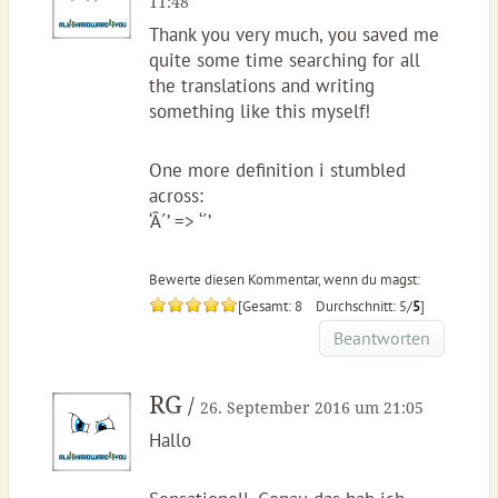
11:48
Thank you very much, you saved me
quite some time searching for all
the translations and writing
something like this myself!
One more definition i stumbled
across:
‘Â´’ => ‘´’
Bewerte diesen Kommentar, wenn du magst:
[Gesamt: 8 Durchschnitt: 5/
5
]
Beantworten
RG
/
26. September 2016 um 21:05
Hallo