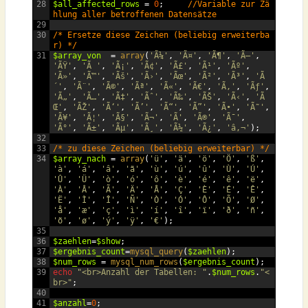
28
$all_affected_rows
=
0
;
//Variable zur Zä
hlung aller betroffenen Datensätze
29
30
/* Ersetze diese Zeichen (beliebig erweiterba
r) */
31
$array_von
=
array
(
'Ã¼'
,
'Ã¤'
,
'Ã¶'
,
'Ã–'
,
'ÃŸ'
,
'Ã '
,
'Ã¡'
,
'Ã¢'
,
'Ã£'
,
'Ã¹'
,
'Ãº'
,
'Ã»'
,
'Ã™'
,
'Ãš'
,
'Ã›'
,
'Ãœ'
,
'Ã²'
,
'Ã³'
,
'Ã
´'
,
'Ã¨'
,
'Ã©'
,
'Ãª'
,
'Ã«'
,
'Ã€'
,
'Ã‚'
,
'Ãƒ'
,
'Ã„'
,
'Ã…'
,
'Ã‡'
,
'Ãˆ'
,
'Ã‰'
,
'ÃŠ'
,
'Ã‹'
,
'Ã
Œ'
,
'ÃŽ'
,
'Ã‘'
,
'Ã’'
,
'Ã“'
,
'Ã”'
,
'Ã•'
,
'Ã˜'
,
'Ã¥'
,
'Ã¦'
,
'Ã§'
,
'Ã¬'
,
'Ã­'
,
'Ã®'
,
'Ã¯'
,
'Ã°'
,
'Ã±'
,
'Ãµ'
,
'Ã¸'
,
'Ã½'
,
'Ã¿'
,
'â‚¬'
);
32
33
/* zu diese Zeichen (beliebig erweiterbar) */
34
$array_nach
=
array
(
'ü'
,
'ä'
,
'ö'
,
'Ö'
,
'ß'
,
'à'
,
'á'
,
'â'
,
'ã'
,
'ù'
,
'ú'
,
'û'
,
'Ù'
,
'Ú'
,
'Û'
,
'Ü'
,
'ò'
,
'ó'
,
'ô'
,
'è'
,
'é'
,
'ê'
,
'ë'
,
'À'
,
'Â'
,
'Ã'
,
'Ä'
,
'Å'
,
'Ç'
,
'È'
,
'É'
,
'Ê'
,
'Ë'
,
'Ì'
,
'Î'
,
'Ñ'
,
'Ò'
,
'Ó'
,
'Ô'
,
'Õ'
,
'Ø'
,
'å'
,
'æ'
,
'ç'
,
'ì'
,
'í'
,
'î'
,
'ï'
,
'ð'
,
'ñ'
,
'õ'
,
'ø'
,
'ý'
,
'ÿ'
,
'€'
);
35
36
$zaehlen
=
$show
;
37
$ergebnis_count
=
mysql_query
(
$zaehlen
);
38
$num_rows
=
mysql_num_rows
(
$ergebnis_count
);
39
echo
"<br>Anzahl der Tabellen: "
.
$num_rows
.
"<
br>"
;
40
41
$anzahl
=
0
;