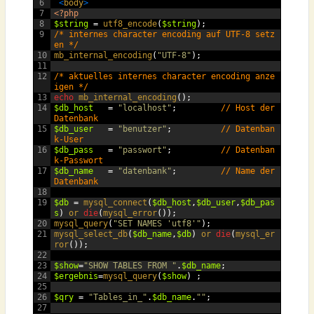
6
<
body
>
7
<?php
8
$string
=
utf8_encode
(
$string
);
9
/* internes character encoding auf UTF-8 setz
en */
10
mb_internal_encoding
(
"UTF-8"
);
11
12
/* aktuelles internes character encoding anze
igen */
13
echo
mb_internal_encoding
();
14
$db_host
=
"localhost"
;
// Host der 
Datenbank
15
$db_user
=
"benutzer"
;
// Datenban
k-User
16
$db_pass
=
"passwort"
;
// Datenban
k-Passwort
17
$db_name
=
"datenbank"
;
// Name der 
Datenbank
18
19
$db
=
mysql_connect
(
$db_host
,
$db_user
,
$db_pas
s
)
or 
die
(
mysql_error
());
20
mysql_query
(
"SET NAMES 'utf8'"
);
21
mysql_select_db
(
$db_name
,
$db
)
or 
die
(
mysql_er
ror
());
22
23
$show
=
"SHOW TABLES FROM "
.
$db_name
;
24
$ergebnis
=
mysql_query
(
$show
)
;
25
26
$qry
=
"Tables_in_"
.
$db_name
.
""
;
27