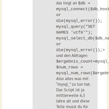
das liegt an
$db =
mysql_connect($db_hos
or
die(mysql_error());
mysql_query("SET
NAMES 'utf8'");
mysql_select_db($db_n
or
die(mysql_error());>
und den Abfragen
$ergebnis_count=mysql
$num_rows =
mysql_num_rows($ergeb
Also alles was mit
“mysql_” zu tun hat.
Das Script ist ja
mittlerweile 6,5
Jahre alt und diese
Teile musst du für