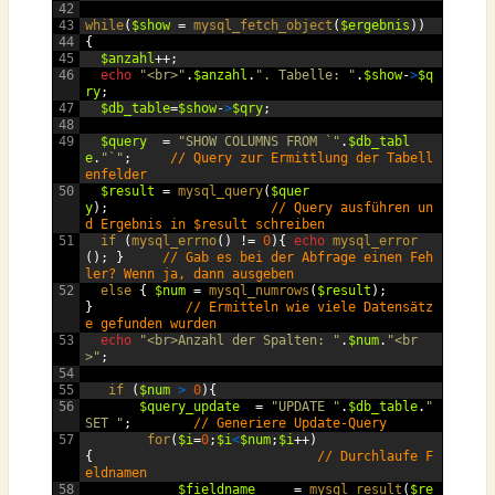
42
43
while
(
$show
=
mysql_fetch_object
(
$ergebnis
))
44
{
45
$anzahl
++;
46
echo
"<br>"
.
$anzahl
.
". Tabelle: "
.
$show
-
>
$q
ry
;
47
$db_table
=
$show
-
>
$qry
;
48
49
$query
=
"SHOW COLUMNS FROM `"
.
$db_tabl
e
.
"`"
;
// Query zur Ermittlung der Tabell
enfelder
50
$result
=
mysql_query
(
$quer
y
);
// Query ausführen un
d Ergebnis in $result schreiben
51
if
(
mysql_errno
()
!=
0
){
echo
mysql_error
();
}
// Gab es bei der Abfrage einen Feh
ler? Wenn ja, dann ausgeben
52
else
{
$num
=
mysql_numrows
(
$result
);
}
// Ermitteln wie viele Datensätz
e gefunden wurden
53
echo
"<br>Anzahl der Spalten: "
.
$num
.
"<br
>"
;
54
55
if
(
$num
>
0
){
56
$query_update
=
"UPDATE "
.
$db_table
.
" 
SET "
;
// Generiere Update-Query
57
for
(
$i
=
0
;
$i
<
$num
;
$i
++)
{
// Durchlaufe F
eldnamen
58
$fieldname
=
mysql_result
(
$re