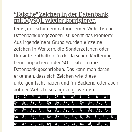
“Falsche” Zeichen in der Datenbank
mit MySQL wieder korrigieren
Jeder, der schon einmal mit einer Website und
Datenbank umgezogen ist, kennt das Problem:
Aus irgendeinem Grund wurden einzelne
Zeichen in Wörtern, die Sonderzeichen oder
Umlaute enthalten, in der falschen Kodierung
beim Importieren der SQL-Datei in die
Datenbank geschrieben. Das kann man daran
erkennen, dass sich Zeichen wie diese
untergemischt haben und im Backend oder auch
auf der Website so angezeigt werden:
Â¦, Â¨, ?, Â´, Â¸, Ã€, Ã‚, Ãƒ, Ã„, Ã…, Ã†, Ã‡,
Ãˆ, Ã‰, ÃŠ, Ã‹, ÃŒ, ÃŽ, Ã‘, Ã’, Ã“, Ã”, Ã•, Ã–,
Ã˜, Ã™, Ãš, Ã›, Ãœ, Ãž, ÃŸ, Ã , Ã¡, Ã¢, Ã£, Ã¤,
Ã¥, Ã¦, Ã§, Ã¨, Ã©, Ãª, Ã«, Ã¬, Ã­, Ã®, Ã¯, Ã°, Ã±,
Ã², Ã³, Ã´, Ãµ, Ã¶, Ã¸, Ã¹, Ãº, Ã», Ã½, Ã¾, Ã¿