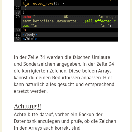
l_affected_rows
();
}
77
}
78
}
79
echo
"------------- OK ------------- \n insge
samt betroffene Datensätze: "
.
$all_affected_r
ows
.
"\n------------------------------ \n "
;
80
?>
81
<
/
body
>
82
<
/
html
>
In der Zeile 31 werden die falschen Umlaute
und Sonderzeichen angegeben, in der Zeile 34
die korrigierten Zeichen. Diese beiden Arrays
kannst du deinen Bedürfnissen anpassen. Hier
kann natürlich alles gesucht und entsprechend
ersetzt werden.
Achtung !!
Achte bitte darauf, vorher ein Backup der
Datenbank anzulegen und prüfe, ob die Zeichen
in den Arrays auch korrekt sind.