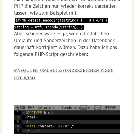
PHP die Zeichen nun wieder korrekt darstellen
lassen, wie zum Beispiel mit
if(mb_detect_encoding($string) != 'UTF-8') {
$string = utf8_encode($string); }
Aber schöner wäre es ja, wenn die falschen
Umlaute und Sonderzeichen in der Datenbank
dauerhaft korrigiert würden. Dazu habe ich das
folgende PHP-Script geschrieben:
MYSQL PHP UMLAUTE/SONDERZEICHEN FIXEN
UTF-8/ISO
MySQL PHP Umlaute und Sonderzeichen fixen UTF-
PHP
1
<
!
DOCTYPE 
html
>
8/ISO
2
<
html
>
3
<
head
>
4
<
meta 
charset
=
"UTF-8"
/
>
5
<
/
head
>