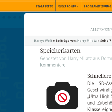
STARTSEITE
ELEKTRONIK
»
PROGRAMMIERUNG
ALLGEMEINE 
Harrys Welt
»
Beiträge von:
Harry Milatz
»
Seite 7
Speicherkarten
Gepostet von
Harry Milatz
aus
Dort
Kommentare
Schnellere
Die SD-As
Geschwindig
„Ultra High
und Zubehör
Klasse eign