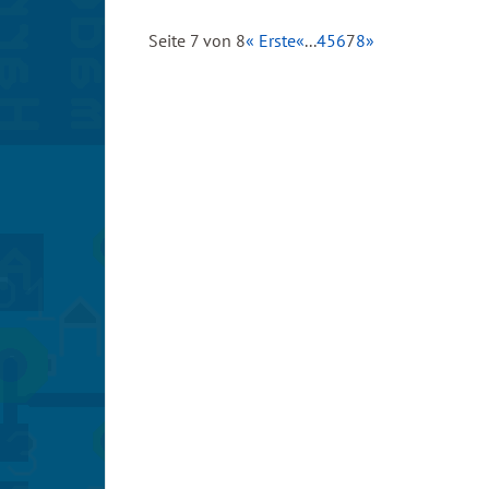
Seite 7 von 8
« Erste
«
...
4
5
6
7
8
»