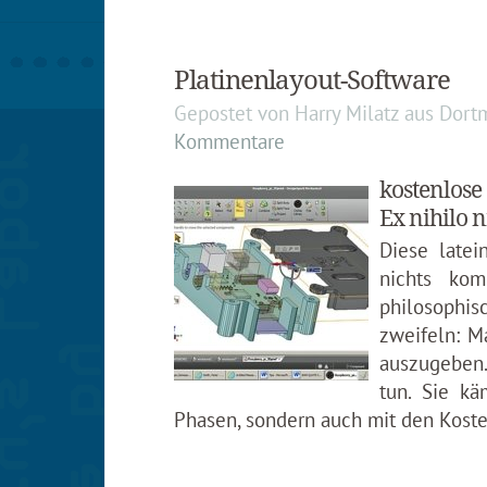
Platinenlayout-Software
Gepostet von
Harry Milatz
aus
Dort
Kommentare
kostenlose
Ex nihilo ni
Diese late
nichts ko
philosophis
zweifeln: 
auszugeben.
tun. Sie kä
Phasen, sondern auch mit den Koste