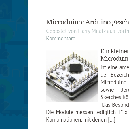
Microduino: Arduino gesc
Gepostet von
Harry Milatz
aus
Dort
Kommentare
Ein kleine
Microduin
ist eine ame
der Bezeich
Microduino
sowie dere
Sketches kö
Das Besonde
Die Module messen lediglich 1″ x 
Kombinationen, mit denen […]