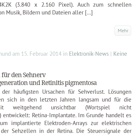
4K2K (3.840 x 2.160 Pixel). Auch zum schnellen
n Musik, Bildern und Dateien aller […]
Mehr
mund
am
15. Februar 2014
in
Elektronik-News
|
Keine
 für den Sehnerv
neration und Retinitis pigmentosa
 der häufigsten Ursachen für Sehverlust. Lösungen
en sich in den letzten Jahren langsam und für die
hkeit weitgehend unsichtbar (Wortspiel nicht
) entwickelt: Retina-Implantate. Im Grunde handelt es
um implantierte Elektroden-Arrays zur elektrischen
 der Sehzellen in der Retina. Die Steuersignale der