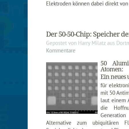
Elektroden können dabei direkt vo
Der 50-50-Chip: Speicher d
Gepostet von
Harry Milatz
aus
Dort
Kommentare
50 Alumi
Atomen:
Ein neues 
für elektro
mit 50 Antim
laut einem A
die Hoffn
Generation
Alternative zum ubiquitären Fl