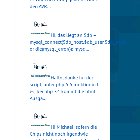
den AVR...
Hi, das liegt an $db =
mysql_connect($db_host,$db_user,$db_pass)
or die(mysql_error()); mysq...
Hallo, danke für der
script, unter php 5.6 funktioniert
es, bei php 7.4 kommt die html
Ausga...
Hi Michael, sofern die
Chips nicht noch irgendwie