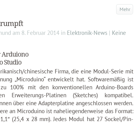
Mehr
hrumpft
mund
am
8. Februar 2014
in
Elektronik-News
|
Keine
r Arduiono
o Studio
rikanisch/chinesische Firma, die eine Modul-Serie mit
nung „Microduino“ entwickelt hat. Softwaremäßig ist
 zu 100% mit den konventionellen Arduino-Boards
n Erweiterungs-Platinen (Sketches) kompatibel.
nnen über eine Adapterplatine angeschlossen werden.
re an Microduino ist naheliegenderweise das Format:
1,1″ (25,4 x 28 mm). Jedes Modul hat 27 Sockel/Pin-