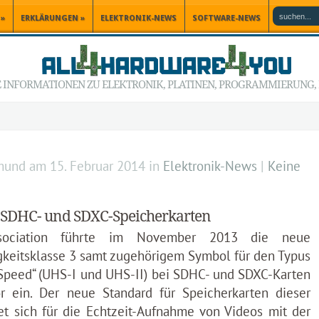
»
ERKLÄRUNGEN
»
ELEKTRONIK-NEWS
SOFTWARE-NEWS
INFORMATIONEN ZU ELEKTRONIK, PLATINEN, PROGRAMMIERUNG, P
mund
am
15. Februar 2014
in
Elektronik-News
|
Keine
 SDHC- und SDXC-Speicherkarten
sociation führte im November 2013 die neue
keitsklasse 3 samt zugehörigem Symbol für den Typus
 Speed“ (UHS-I und UHS-II) bei SDHC- und SDXC-Karten
 ein. Der neue Standard für Speicherkarten dieser
et sich für die Echtzeit-Aufnahme von Videos mit der