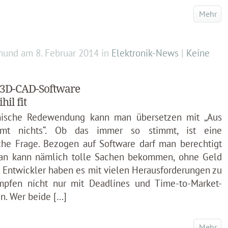
Mehr
mund
am
8. Februar 2014
in
Elektronik-News
|
Keine
 3D-CAD-Software
hil fit
inische Redewendung kann man übersetzen mit „Aus
mmt nichts“. Ob das immer so stimmt, ist eine
che Frage. Bezogen auf Software darf man berechtigt
Man kann nämlich tolle Sachen bekommen, ohne Geld
 Entwickler haben es mit vielen Herausforderungen zu
mpfen nicht nur mit Deadlines und Time-to-Market-
n. Wer beide […]
Mehr