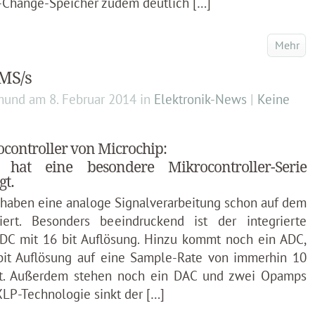
-Change-Speicher zudem deutlich […]
Mehr
 MS/s
mund
am
8. Februar 2014
in
Elektronik-News
|
Keine
controller von Microchip:
 hat eine besondere Mikrocontroller-Serie
gt.
 haben eine analoge Signalverarbeitung schon auf dem
iert. Besonders beeindruckend ist der integrierte
ADC mit 16 bit Auflösung. Hinzu kommt noch ein ADC,
bit Auflösung auf eine Sample-Rate von immerhin 10
. Außerdem stehen noch ein DAC und zwei Opamps
XLP-Technologie sinkt der […]