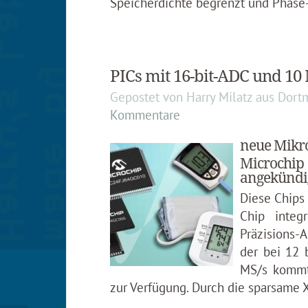
Speicherdichte begrenzt und Phase
PICs mit 16-bit-ADC und 10
Gepostet von
Harry Milatz
aus
Dort
Kommentare
neue Mikro
Microchip
angekündi
Diese Chips
Chip integr
Präzisions-
der bei 12 
MS/s kommt
zur Verfügung. Durch die sparsame 