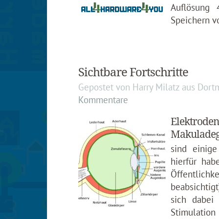
Auflösung 
Speichern vo
Sichtbare Fortschritte
Gepostet von
Harry Milatz
aus
Dort
Kommentare
Elektroden
Makuladege
sind einige
hierfür hab
Öffentlic
beabsichtigt
sich dabei 
Stimulation