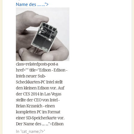
Name des ... ...">
class=relatedposts-post-a
href="
" title="Edison - Edison -
Intels neuer Sub-
Scheckkarten-PC Intel stellt
den kleinen Edison vor. Auf
der CES 2014 in Las Vegas
stellte der CEO von Intel -
Brian Krzanich - einen
kompletten PC im Format
einer SD-Speicherkarte vor.
Der Name des ... ...">Edison
In "
cat_name;?>"