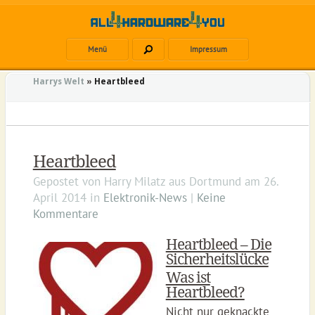
Menü
Impressum
Harrys Welt
»
Heartbleed
Heartbleed
Gepostet von
Harry Milatz
aus
Dortmund
am
26.
April 2014
in
Elektronik-News
|
Keine
Kommentare
Heartbleed – Die
Sicherheitslücke
Was ist
Heartbleed?
Nicht nur geknackte