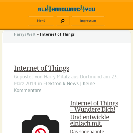
Menü
Impressum
Harrys Welt
»
Internet of Things
Internet of Things
Gepostet von
Harry Milatz
aus
Dortmund
am
23.
März 2014
in
Elektronik-News
|
Keine
Kommentare
Internet of Things
– Wundere Dich!
Und entwickle
einfach mit.
Das sogenannte