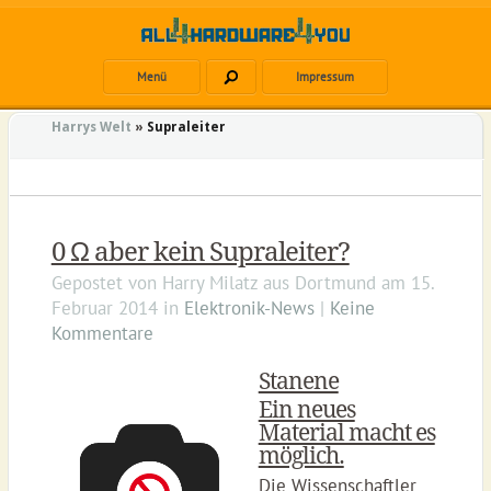
Menü
Impressum
Harrys Welt
»
Supraleiter
0 Ω aber kein Supraleiter?
Gepostet von
Harry Milatz
aus
Dortmund
am
15.
Februar 2014
in
Elektronik-News
|
Keine
Kommentare
Stanene
Ein neues
Material macht es
möglich.
Die Wissenschaftler