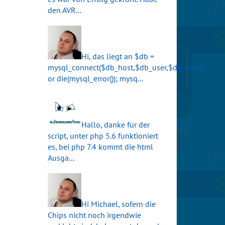
den AVR...
Hi, das liegt an $db =
mysql_connect($db_host,$db_user,$db_pass)
or die(mysql_error()); mysq...
Hallo, danke für der
script, unter php 5.6 funktioniert
es, bei php 7.4 kommt die html
Ausga...
Hi Michael, sofern die
Chips nicht noch irgendwie