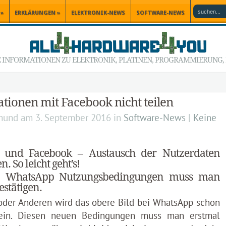
»
ERKLÄRUNGEN
»
ELEKTRONIK-NEWS
SOFTWARE-NEWS
INFORMATIONEN ZU ELEKTRONIK, PLATINEN, PROGRAMMIERUNG, P
ionen mit Facebook nicht teilen
mund
am
3. September 2016
in
Software-News
|
Keine
und Facebook – Austausch der Nutzerdaten
n. So leicht geht’s!
n WhatsApp Nutzungsbedingungen muss man
estätigen.
der Anderen wird das obere Bild bei WhatsApp schon
ein. Diesen neuen Bedingungen muss man erstmal