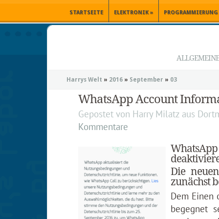
STARTSEITE
ELEKTRONIK
»
PROGRAMMIERUNG
ALLGEMEINE 
Harrys Welt
»
2016
»
September
»
03
WhatsApp Account Informat
Gepostet von
Harry Milatz
aus
Dort
Kommentare
WhatsApp 
deaktiviere
Die neue
zunächst b
Dem Einen o
begegnet s