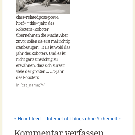
class=relatedposts-post-a
href="
" title="Jahr des
Roboters - Roboter
übernehmen die Macht Aber
zuvor sollen sie erst mal richtig
staubsaugen! :D Es ist wohl das
Jahr des Roboters. Und es ist
nicht ganz unwichtig zu
erwähnen, dass sich zurzeit
viele der großen ... ...">Jahr
des Roboters
In "
cat_name;?>"
« Heartbleed
Internet of Things ohne Sicherheit »
Kommentar verfassen