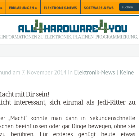
»
ERKLÄRUNGEN
»
ELEKTRONIK-NEWS
SOFTWARE-NEWS
INFORMATIONEN ZU ELEKTRONIK, PLATINEN, PROGRAMMIERUNG, P
mund
am
7. November 2014
in
Elektronik-News
|
Keine
acht mit Dir sein!
cht interessant, sich einmal als Jedi-Ritter zu
der „Macht“ könnte man dann in Sekundenschnelle
chen beeinflussen oder gar Dinge bewegen, ohne sie
zu berühren. Für ersteres genügt heute etwas