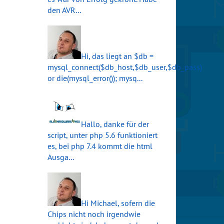
den AVR...
Hi, das liegt an $db =
mysql_connect($db_host,$db_user,$db_pass)
or die(mysql_error()); mysq...
Hallo, danke für der
script, unter php 5.6 funktioniert
es, bei php 7.4 kommt die html
Ausga...
Hi Michael, sofern die
Chips nicht noch irgendwie