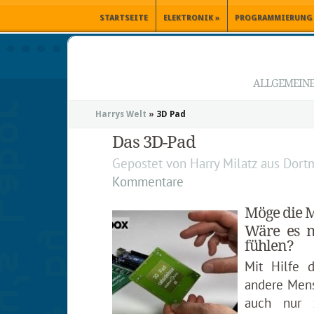
STARTSEITE
ELEKTRONIK
»
PROGRAMMIERUNG
ALLGEMEINE 
Harrys Welt
»
3D Pad
Das 3D-Pad
Gepostet von
Harry Milatz
aus
Dort
Kommentare
Möge die M
Wäre es ni
fühlen?
Mit Hilfe 
andere Mens
auch nur 