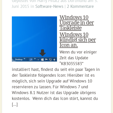
Gepostet von
Harry Milatz
aus
Dortmund
am
5.
Juni 2015
in
Software-News
|
2 Kommentare
Windows 10
Upgrade in der
Taskleiste
Windows 10
kündigt sich per
Icon an.
Wenn du vor einiger
Zeit das Update
“KB3035583”
installiert hast, findest du seit ein paar Tagen in
der Taskleiste folgendes Icon: Hierüber ist es
möglich, sich sein Upgrade auf Windows 10
reservieren zu lassen. Für Windows 7 und
Windows 8.1 Nutzer ist das Upgrade übrigens
kostenlos. Wenn dich das Icon stört, kannst du
[…]