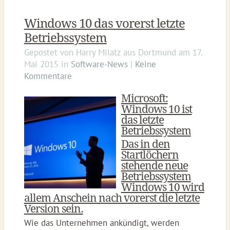
Windows 10 das vorerst letzte
Betriebssystem
Gepostet von
Harry Milatz
aus
Dortmund
am
17.
Mai 2015
in
Software-News
|
Keine
Kommentare
Microsoft:
Windows 10 ist
das letzte
Betriebssystem
Das in den
Startlöchern
stehende neue
Betriebssystem
Windows 10 wird
allem Anschein nach vorerst die letzte
Version sein.
Wie das Unternehmen ankündigt, werden