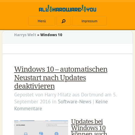
Menü
Impressum
Harrys Welt
»
Windows 10
Windows 10 – automatischen
Neustart nach Updates
deaktivieren
Gepostet von
Harry Milatz
aus
Dortmund
am
5.
September 2016
in
Software-News
|
Keine
Kommentare
Updates bei
Windows 10
können auch